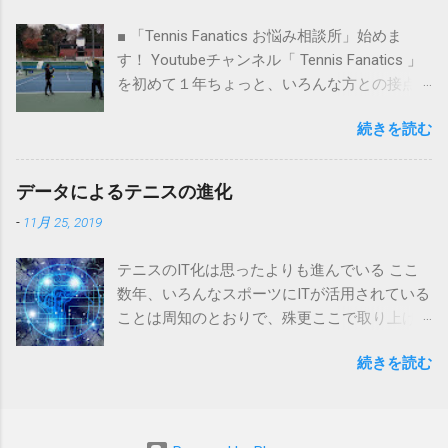
ころ、補助輪なしの自転車を運転するのに皆
■ 「Tennis Fanatics お悩み相談所」始めま
さんたくさん練習を繰り返したと思います。
す！ Youtubeチャンネル「 Tennis Fanatics 」
でも、一度乗れるようになると、特段意識し
を初めて１年ちょっと、いろんな方との接点
なくても自転車を運転できると思います。と
を持つことができました。またFacebookや
はいえ、無意識のうちに自転車を運転する人
続きを読む
Twitterでも、本当のたくさんのテニス愛好家
はいないですよね。このように一度体に覚え
のみなさんとつながることができました。 週
こませてしまったら、意識しなくてもそれが
末の試合、平日仕事終わりの練習、雨が降っ
できてしまう状態のことを「下意識」と言い
データによるテニスの進化
たらトレーニング、、、みなさんのテニス熱
ます。私は、この「下意識」こそがテニスの
-
11月 25, 2019
のすごさに圧倒されています。 そんな中、少
上達スピードを早めるキーだと思っています
しでも上達したい、もっと試合に勝ちたい、
ので、今日はその「下意識」について書こう
テニスのIT化は思ったよりも進んでいる ここ
エースが取れるようになりたい、苦手を克服
と思います。 あらかじめお断りしておきます
数年、いろんなスポーツにITが活用されている
したい、、、いろんな悩みを持っていらっし
が、今回はあまりITはあまり関係ない記事とな
ことは周知のとおりで、殊更ここで取り上げ
ゃる方が多いことにも気がつきます。けれど
っております。 寿司職人になるために長年の
るつもりはありませんが、技術力・競技力の
も、その悩みの解決方法にたどり着けている
修行は必要か？ 以前、実業家で有名なホリエ
続きを読む
さらなる向上には、もはやITなくしては実現で
方はどれくらいいるでしょう？ ・テニススク
モンこと堀江貴文さんがツイッターで” 寿司職
きないとさえ思えます。 テニスにおけるIT化
ールでは生徒が多くて個別の相談が難し
人が何年も修行するのはバカだ” とツイートし
で一番に思い浮かべるのは、グランドスラム
い。。。 ・プライベートレッスンは高くて手
て話題となりました。「飯炊き3年、握り8
などでよく見かける「チャレンジシステム」
が出せない。。。 ・無料動画も多いけど、ど