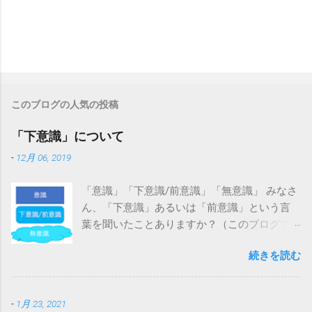
このブログの人気の投稿
「下意識」について
-
12月 06, 2019
「意識」「下意識/前意識」「無意識」 みなさ
ん、「下意識」あるいは「前意識」という言
葉を聞いたことありますか？（このブログで
は「下意識」（かいしき）で統一します。）
続きを読む
広辞苑によると、 ”意識されていないが、思い
出すことが可能な心の領域” と定義されていま
す。具体的に言いますと、例えば自転車の運
-
1月 23, 2021
転を思い浮かべてみてください。小さかった