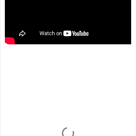
コ
メ
ン
ト