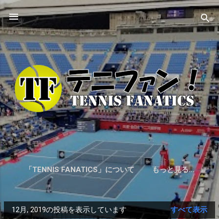
スキップしてメイン コンテンツに移動
「TENNIS FANATICS」について
もっと見る…
プライベートレッスンのご案内
12月, 2019の投稿を表示しています
すべて表示
投