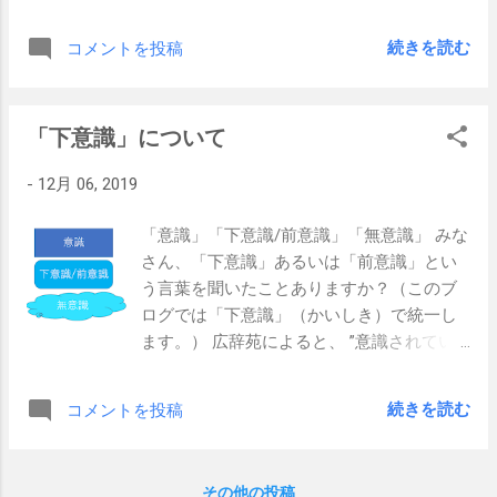
私の古巣である三菱電機チームもがんばっ
ていて、先日のデ杯でもがんばっていた杉
続きを読む
コメントを投稿
田祐一プロの姿もありました。 動画にまと
めてみましたのでご覧ください。
「下意識」について
-
12月 06, 2019
「意識」「下意識/前意識」「無意識」 みな
さん、「下意識」あるいは「前意識」とい
う言葉を聞いたことありますか？（このブ
ログでは「下意識」（かいしき）で統一し
ます。） 広辞苑によると、 ”意識されてい
ないが、思い出すことが可能な心の領域” と
定義されています。具体的に言いますと、
続きを読む
コメントを投稿
例えば自転車の運転を思い浮かべてみてく
ださい。小さかったころ、補助輪なしの自
転車を運転するのに皆さんたくさん練習を
その他の投稿