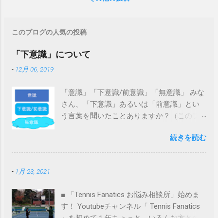
繰り返したと思います。でも、一度乗れる
ようになると、特段意識しなくても自転車
を運転できると思います。とはいえ、無意
このブログの人気の投稿
識のうちに自転車を運転する人はいないで
すよね。このように一度体に覚えこませて
「下意識」について
しまったら、意識しなくてもそれができて
-
12月 06, 2019
しまう状態のことを「下意識」と言いま
す。私は、この「下意識」こそがテニスの
「意識」「下意識/前意識」「無意識」 みな
上達スピードを早めるキーだと思っていま
さん、「下意識」あるいは「前意識」とい
すので、今日はその「下意識」について書
う言葉を聞いたことありますか？（このブ
こうと思います。 あらかじめお断りしてお
ログでは「下意識」（かいしき）で統一し
きますが、今回はあまりITはあまり関係な
続きを読む
ます。） 広辞苑によると、 ”意識されていな
い記事となっております。 寿司職人になる
いが、思い出すことが可能な心の領域” と定
ために長年の修行は必要か？ 以前、実業家
義されています。具体的に言いますと、例
で有名なホリエモンこと堀江貴文さんがツ
-
1月 23, 2021
えば自転車の運転を思い浮かべてみてくだ
イッターで” 寿司職人が何年も修行するのは
さい。小さかったころ、補助輪なしの自転
バカだ” とツイートして話題となりました。
■ 「Tennis Fanatics お悩み相談所」始めま
車を運転するのに皆さんたくさん練習を繰
「飯炊き3年、握り8年」と言われる寿司職
す！ Youtubeチャンネル「 Tennis Fanatics
り返したと思います。でも、一度乗れるよ
人の世界にあって、フォロワーからの ”ご飯