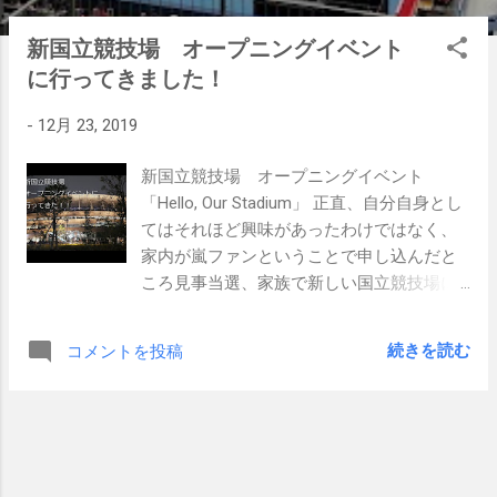
稿
新国立競技場 オープニングイベント
に行ってきました！
-
12月 23, 2019
新国立競技場 オープニングイベント
「Hello, Our Stadium」 正直、自分自身とし
てはそれほど興味があったわけではなく、
家内が嵐ファンということで申し込んだと
ころ見事当選、家族で新しい国立競技場に
行ってきました。 6万人もの観客が集ま
り、とても盛り上がったイベントとなりま
続きを読む
コメントを投稿
した。 嵐やドリカムのライブは撮影禁止で
スタッフの監視が厳しく撮影できませんで
したが、最後はゆずのお二人が「栄光の架
橋」で会場全体が一体となりました。 テニ
スもこのように数万人の観客にライブで観
てもらえるようになるといいなと、心から