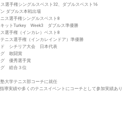
テニス選手権シングルスベスト32、ダブルスベスト16
プン ダブルス本戦出場
テニス選手権シングルスベスト8
キットTurkey Week3 ダブルス準優勝
ニス選手権（インカレ）ベスト8
室内テニス選手権（インカレインドア）準優勝
アード シチリア大会 日本代表
ーグ 敢闘賞
ーグ 優秀選手賞
ーグ 総合３位
應義塾大学テニス部コーチに就任
指導実績や多くのテニスイベントにコーチとして参加実績あり