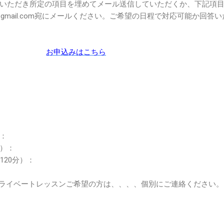
いただき所定の項目を埋めてメール送信していただくか、下記項
cs.jp@gmail.com宛にメールください。ご希望の日程で対応可能か回答
お申込みはこちら
：
）：
120分）：
ライベートレッスンご希望の方は、、、、個別にご連絡ください。