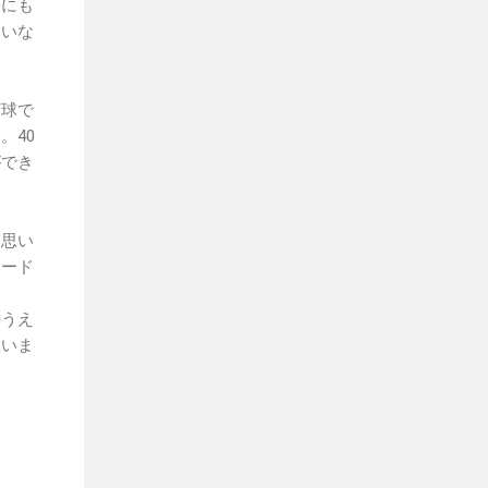
るにも
ていな
打球で
。40
ができ
と思い
ハード
のうえ
思いま