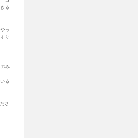
できる
うやっ
のすり
日のみ
ている
ださ