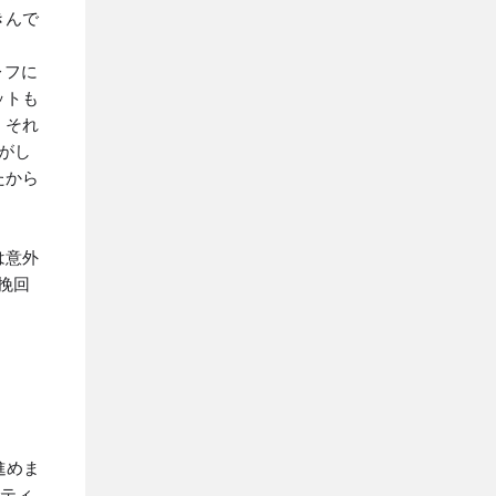
きんで
レフに
ットも
、それ
気がし
たから
は意外
挽回
進めま
でティ