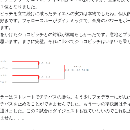
選１位となりました。
コビッチを立て続けに破ったティエムの実力は本物でしたね。個人
が好きです。フォロースルーがダイナミックで、全身のパワーをボ
きます。
出をかけたジョコビッチとの対戦が素晴らしかったです。意地とプ
と思います。まさに完璧。それに比べてジョコビッチはいまいち乗
デラーはストレートでチチパスの勝ち。もう少しフェデラーにがん
チチパスを止めることができませんでした。もう一つの準決勝はテ
で退けました。この２試合はダイジェストも観ていないのでこれ以
りません。。。