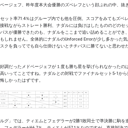
ドベージェフ、昨年度本大会優勝のズベレフという顔ぶれの中、抜
得セット率71.4％はグループ内でも他を圧倒。スコアをみてもズベ
も接戦ながらストレート勝利、ナダルには負けはしたもののどのセ
チパスが優勝できたのも、ナダルをここまで追い詰めることができ
れません。全体的にナダルのUnforced Errorが少し多かった
リスクを負ってでも自ら仕掛けないとチチパスに勝てないと思わせ
ン好調だったメドベージェフが１度も勝ち星を挙げられなかったの
高いってことですね。ナダルとの対戦でファイナルセット5-1から
と悔しかったはずです。
ルグ」では、ティエムとフェデラーが2勝1敗同士で準決勝に駒を
フェデラーが66.7％、ティエムが57.1％なのですが、直接対決