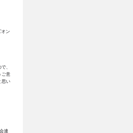
ズオン
ので、
うご意
と思い
会連