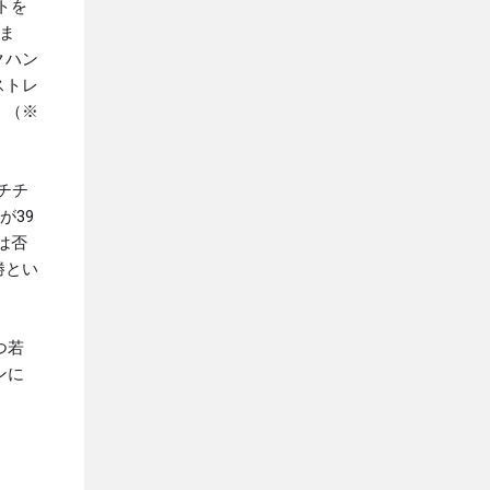
ットを
ま
クハン
ストレ
。（※
、チチ
が39
は否
勝とい
つ若
ンに