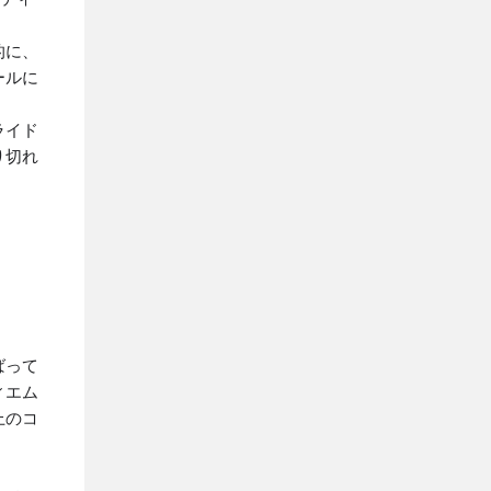
的に、
ールに
ライド
り切れ
ばって
ィエム
上のコ