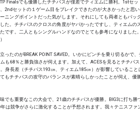
 ATP Finalsでも優勝したチチパスが僅差でティエムに勝利。1stセ
、2ndセットの１ゲーム目をブレイクできたのが大きかったと思い
ターニングポイントだった気がします。それにしても両者ともバッ
でした。チチパスのクロスの角度がヤバかったですし、ティエムの
ったです。二人ともシングルハンドなのでとても参考になりました
で）
たのがBREAK POINT SAVED。いかにピンチを乗り切るかで
ムも68％と勝負強さが伺えます。加えて、ACESを見るとチチパス
。身長差（チチパス193㎝、ティエム185㎝）が影響していること
えてもチチパスの攻守のバランスが素晴らしかったことが伺え、優
味でも重要なこの大会で、21歳のチチパスが優勝。BIG3に打ち勝
20年は競争がさらに激化することが予想されます。我々テニスファ
。